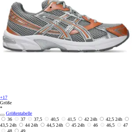
+17
Größe
*
Größentabelle
36
37
37,5
40,5
41,5
42
24h
42,5
24h
43,5
24h
44
24h
44,5
24h
45
24h
46
46,5
47
48
49