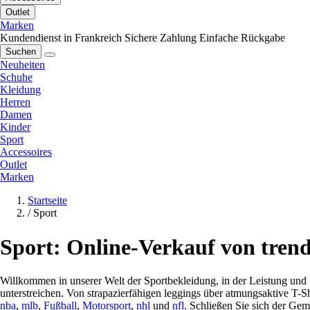
Outlet
Marken
Kundendienst in Frankreich
Sichere Zahlung
Einfache Rückgabe
Suchen
Neuheiten
Schuhe
Kleidung
Herren
Damen
Kinder
Sport
Accessoires
Outlet
Marken
Startseite
/
Sport
Sport: Online-Verkauf von tren
Willkommen in unserer Welt der Sportbekleidung, in der Leistung und S
unterstreichen. Von strapazierfähigen leggings über atmungsaktive T-Sh
nba
,
mlb
,
Fußball
,
Motorsport
,
nhl
und
nfl
. Schließen Sie sich der Gem