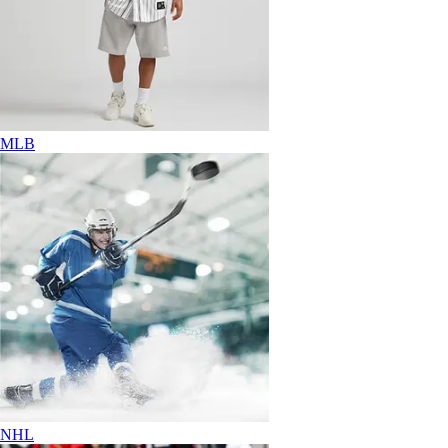
MLB
NHL