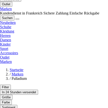
Outlet
Marken
Kundendienst in Frankreich
Sichere Zahlung
Einfache Rückgabe
Suchen
Neuheiten
Schuhe
Kleidung
Herren
Damen
Kinder
Sport
Accessoires
Outlet
Marken
Startseite
/
Marken
/
Palladium
Filter
In 24 Stunden versendet
Größe
Farbe
Sortiment