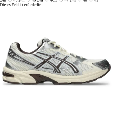
24h
45
24h
46
24h
46,5
47
24h
48
49
Dieses Feld ist erforderlich