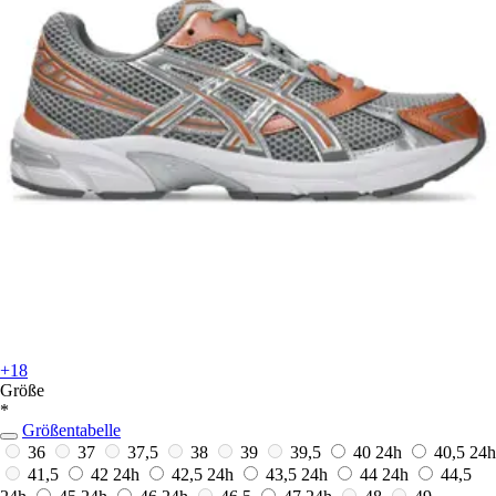
+18
Größe
*
Größentabelle
36
37
37,5
38
39
39,5
40
24h
40,5
24h
41,5
42
24h
42,5
24h
43,5
24h
44
24h
44,5