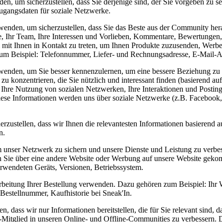
nden, um sicherzustellen, dass Sie derjenige sind, der Sie vorgeben 
gangsdaten für soziale Netzwerke.
erwenden, um sicherzustellen, dass Sie das Beste aus der Community her
me, Ihr Team, Ihre Interessen und Vorlieben, Kommentare, Bewertungen,
 mit Ihnen in Kontakt zu treten, um Ihnen Produkte zuzusenden, Werbe
 zum Beispiel: Telefonnummer, Liefer- und Rechnungsadresse, E-Mail-
erwenden, um Sie besser kennenzulernen, um eine bessere Beziehung zu 
konzentrieren, die Sie nützlich und interessant finden (basierend auf 
: Ihre Nutzung von sozialen Netzwerken, Ihre Interaktionen und Postin
ese Informationen werden uns über soziale Netzwerke (z.B. Facebook, S
rzustellen, dass wir Ihnen die relevantesten Informationen basierend 
n.
m unser Netzwerk zu sichern und unsere Dienste und Leistung zu verb
Sie über eine andere Website oder Werbung auf unsere Website gekomm
rwendeten Geräts, Versionen, Betriebssystem.
earbeitung Ihrer Bestellung verwenden. Dazu gehören zum Beispiel: Ih
Bestellnummer, Kaufhistorie bei Sneak'In.
n, dass wir nur Informationen bereitstellen, die für Sie relevant sind, 
In-Mitglied in unseren Online- und Offline-Communities zu verbessern.