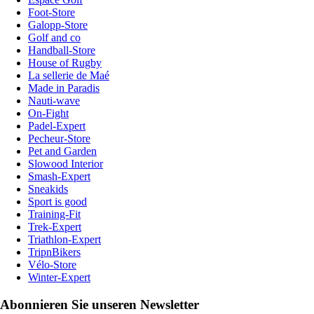
Foot-Store
Galopp-Store
Golf and co
Handball-Store
House of Rugby
La sellerie de Maé
Made in Paradis
Nauti-wave
On-Fight
Padel-Expert
Pecheur-Store
Pet and Garden
Slowood Interior
Smash-Expert
Sneakids
Sport is good
Training-Fit
Trek-Expert
Triathlon-Expert
TripnBikers
Vélo-Store
Winter-Expert
Abonnieren Sie unseren Newsletter