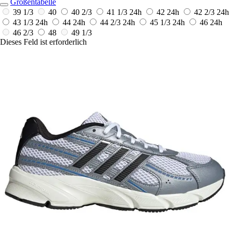
Größentabelle
39 1/3
40
40 2/3
41 1/3
24h
42
24h
42 2/3
24h
43 1/3
24h
44
24h
44 2/3
24h
45 1/3
24h
46
24h
46 2/3
48
49 1/3
Dieses Feld ist erforderlich