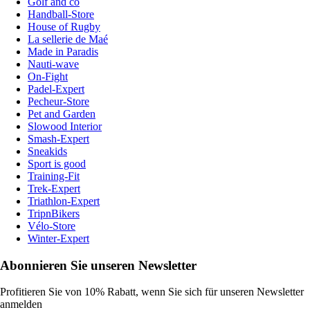
Golf and co
Handball-Store
House of Rugby
La sellerie de Maé
Made in Paradis
Nauti-wave
On-Fight
Padel-Expert
Pecheur-Store
Pet and Garden
Slowood Interior
Smash-Expert
Sneakids
Sport is good
Training-Fit
Trek-Expert
Triathlon-Expert
TripnBikers
Vélo-Store
Winter-Expert
Abonnieren Sie unseren Newsletter
Profitieren Sie von 10% Rabatt, wenn Sie sich für unseren Newsletter
anmelden