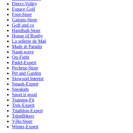
Direct-Volley
Espace Golf
Foot-Store
Galopp-Store
Golf and co
Handball-Store
House of Rugby
La sellerie de Maé
Made in Paradis
Nauti-wave
On-Fight
Padel-Expert
Pecheur-Store
Pet and Garden
Slowood Interior
Smash-Expert
Sneakids
Sport is good
Training-Fit
Trek-Expert
Triathlon-Expert
TripnBikers
Vélo-Store
Winter-Expert