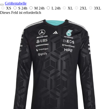
Größentabelle
XS
S
24h
M
24h
L
24h
XL
2XL
3XL
Dieses Feld ist erforderlich