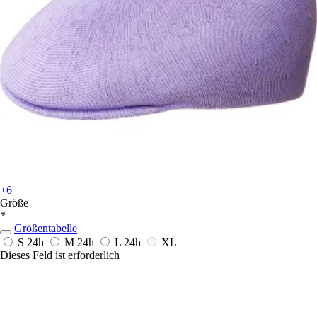
+6
Größe
*
Größentabelle
S
24h
M
24h
L
24h
XL
Dieses Feld ist erforderlich