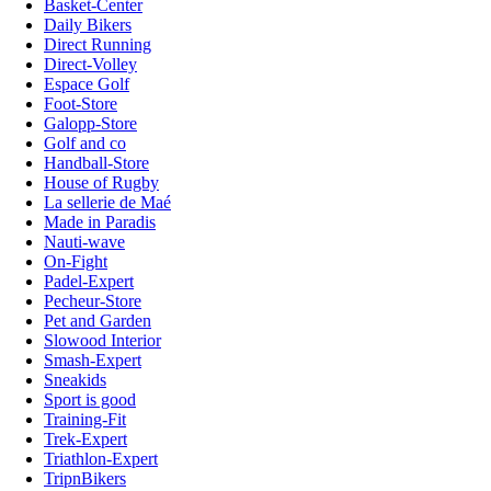
Basket-Center
Daily Bikers
Direct Running
Direct-Volley
Espace Golf
Foot-Store
Galopp-Store
Golf and co
Handball-Store
House of Rugby
La sellerie de Maé
Made in Paradis
Nauti-wave
On-Fight
Padel-Expert
Pecheur-Store
Pet and Garden
Slowood Interior
Smash-Expert
Sneakids
Sport is good
Training-Fit
Trek-Expert
Triathlon-Expert
TripnBikers