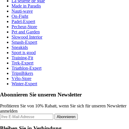
La sellerie de Maé
Made in Paradis
Nauti-wave
On-Fight
Padel-Expert
Pecheur-Store
Pet and Garden
Slowood Interior
Smash-Expert
Sneakids
Sport is good
Training-Fit
Trek-Expert
Triathlon-Expert
TripnBikers
Vélo-Store
Winter-Expert
Abonnieren Sie unseren Newsletter
Profitieren Sie von 10% Rabatt, wenn Sie sich für unseren Newsletter
anmelden
Abonnieren
Bleiben Sie in Verbindung