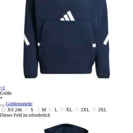
+2
Größe
*
Größentabelle
XS
24h
S
M
L
XL
2XL
3XL
Dieses Feld ist erforderlich