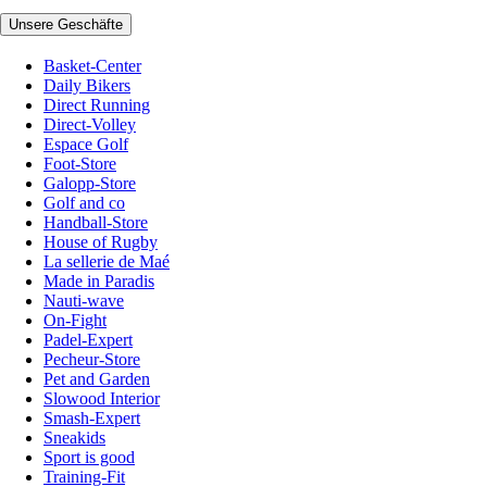
Unsere Geschäfte
Basket-Center
Daily Bikers
Direct Running
Direct-Volley
Espace Golf
Foot-Store
Galopp-Store
Golf and co
Handball-Store
House of Rugby
La sellerie de Maé
Made in Paradis
Nauti-wave
On-Fight
Padel-Expert
Pecheur-Store
Pet and Garden
Slowood Interior
Smash-Expert
Sneakids
Sport is good
Training-Fit