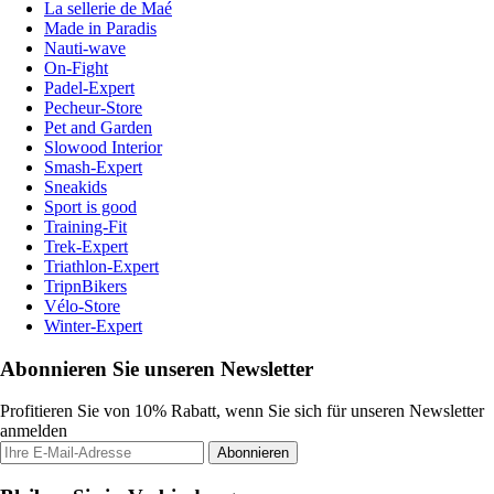
La sellerie de Maé
Made in Paradis
Nauti-wave
On-Fight
Padel-Expert
Pecheur-Store
Pet and Garden
Slowood Interior
Smash-Expert
Sneakids
Sport is good
Training-Fit
Trek-Expert
Triathlon-Expert
TripnBikers
Vélo-Store
Winter-Expert
Abonnieren Sie unseren Newsletter
Profitieren Sie von 10% Rabatt, wenn Sie sich für unseren Newsletter
anmelden
Abonnieren