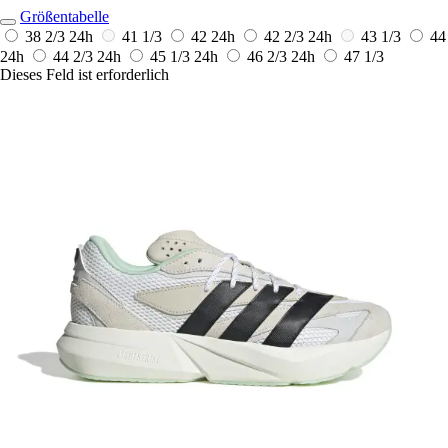
Größentabelle
38 2/3
24h
41 1/3
42
24h
42 2/3
24h
43 1/3
44
24h
44 2/3
24h
45 1/3
24h
46 2/3
24h
47 1/3
Dieses Feld ist erforderlich