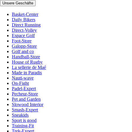
Unsere Geschäfte
Basket-Center
Daily Bikers
Direct Running
Direct-Volley
Espace Golf
Foot-Store
Galopp-Store
Golf and co
Handball-Store
House of Rugby
La sellerie de Maé
Made in Paradis
Nauti-wave
On-Fight
Padel-Expert
Pecheur-Store
Pet and Garden
Slowood Interior
Smash-Expert
Sneakids
Sport is good
Training-Fit
Trek-Expert