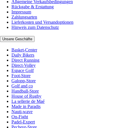
Allgemeine Verkaufsbedingungen
Rückgabe & Erstattung
Impressum
Zahlungsarten
Lieferkosten und Versandoptionen
Hinweis zum Datenschutz
Unsere Geschäfte
Basket-Center
Daily Bikers
Direct Running
Direct-Volley
Espace Golf
Foot-Store
Galopp-Store
Golf and co
Handball-Store
House of Rugby
La sellerie de Maé
Made in Paradis
Nauti-wave
On-Fight
Padel-Expert
Pecheur-Store