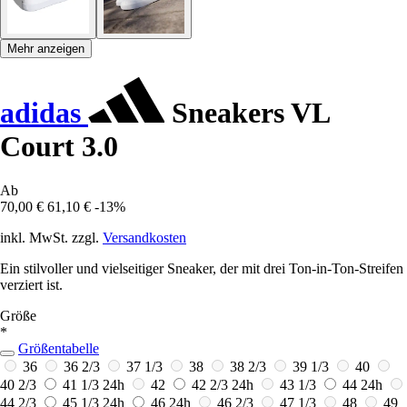
Mehr anzeigen
adidas
Sneakers VL
Court 3.0
Ab
70,00 €
61,10 €
-13%
inkl. MwSt. zzgl.
Versandkosten
Ein stilvoller und vielseitiger Sneaker, der mit drei Ton-in-Ton-Streifen
verziert ist.
Größe
*
Größentabelle
36
36 2/3
37 1/3
38
38 2/3
39 1/3
40
40 2/3
41 1/3
24h
42
42 2/3
24h
43 1/3
44
24h
44 2/3
45 1/3
24h
46
24h
46 2/3
47 1/3
48
49