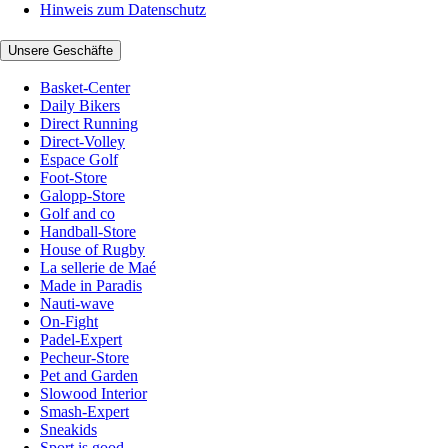
Hinweis zum Datenschutz
Unsere Geschäfte
Basket-Center
Daily Bikers
Direct Running
Direct-Volley
Espace Golf
Foot-Store
Galopp-Store
Golf and co
Handball-Store
House of Rugby
La sellerie de Maé
Made in Paradis
Nauti-wave
On-Fight
Padel-Expert
Pecheur-Store
Pet and Garden
Slowood Interior
Smash-Expert
Sneakids
Sport is good