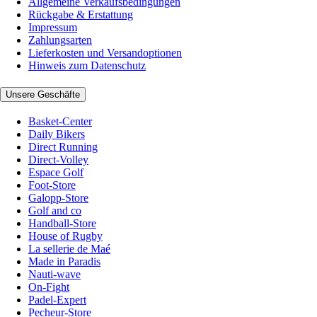
Allgemeine Verkaufsbedingungen
Rückgabe & Erstattung
Impressum
Zahlungsarten
Lieferkosten und Versandoptionen
Hinweis zum Datenschutz
Unsere Geschäfte
Basket-Center
Daily Bikers
Direct Running
Direct-Volley
Espace Golf
Foot-Store
Galopp-Store
Golf and co
Handball-Store
House of Rugby
La sellerie de Maé
Made in Paradis
Nauti-wave
On-Fight
Padel-Expert
Pecheur-Store