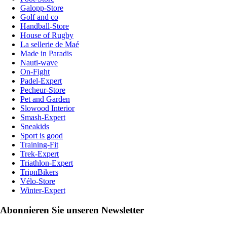
Galopp-Store
Golf and co
Handball-Store
House of Rugby
La sellerie de Maé
Made in Paradis
Nauti-wave
On-Fight
Padel-Expert
Pecheur-Store
Pet and Garden
Slowood Interior
Smash-Expert
Sneakids
Sport is good
Training-Fit
Trek-Expert
Triathlon-Expert
TripnBikers
Vélo-Store
Winter-Expert
Abonnieren Sie unseren Newsletter