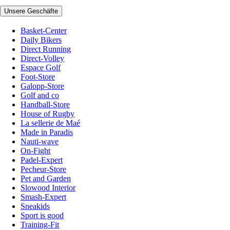
Unsere Geschäfte
Basket-Center
Daily Bikers
Direct Running
Direct-Volley
Espace Golf
Foot-Store
Galopp-Store
Golf and co
Handball-Store
House of Rugby
La sellerie de Maé
Made in Paradis
Nauti-wave
On-Fight
Padel-Expert
Pecheur-Store
Pet and Garden
Slowood Interior
Smash-Expert
Sneakids
Sport is good
Training-Fit