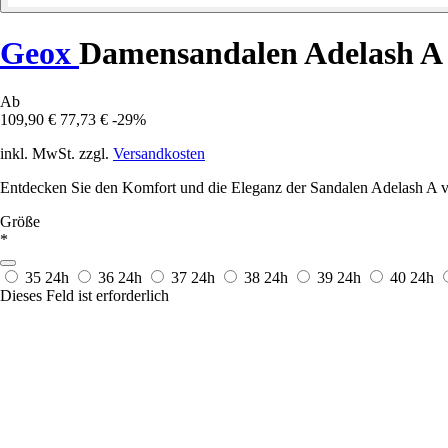
Geox
Damensandalen Adelash A
Ab
109,90 €
77,73 €
-29%
inkl. MwSt. zzgl.
Versandkosten
Entdecken Sie den Komfort und die Eleganz der Sandalen Adelash A v
Größe
*
35
24h
36
24h
37
24h
38
24h
39
24h
40
24h
Dieses Feld ist erforderlich