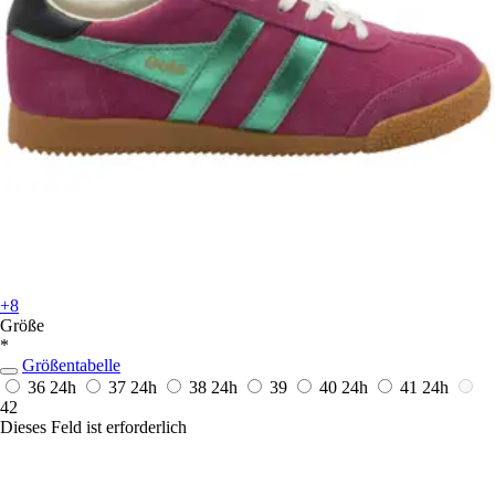
+8
Größe
*
Größentabelle
36
24h
37
24h
38
24h
39
40
24h
41
24h
42
Dieses Feld ist erforderlich