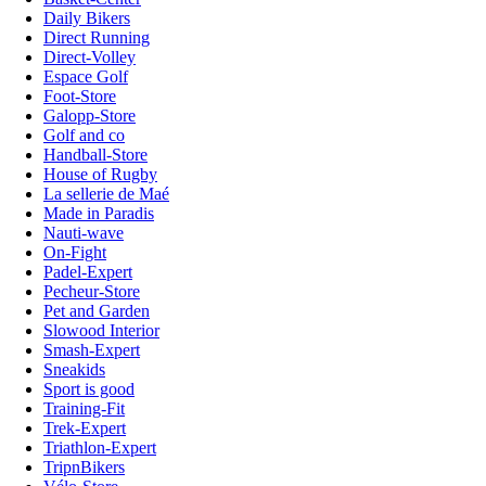
Daily Bikers
Direct Running
Direct-Volley
Espace Golf
Foot-Store
Galopp-Store
Golf and co
Handball-Store
House of Rugby
La sellerie de Maé
Made in Paradis
Nauti-wave
On-Fight
Padel-Expert
Pecheur-Store
Pet and Garden
Slowood Interior
Smash-Expert
Sneakids
Sport is good
Training-Fit
Trek-Expert
Triathlon-Expert
TripnBikers