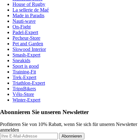
House of Rugby
La sellerie de Maé
Made in Paradis
Nauti-wave
On-Fight
Padel-Expert
Pecheur-Store
Pet and Garden
Slowood Interior
Smash-Expert
Sneakids
Sport is good
Training-Fit
Trek-Expert
Triathlon-Expert
TripnBikers
Vélo-Store
Winter-Expert
Abonnieren Sie unseren Newsletter
Profitieren Sie von 10% Rabatt, wenn Sie sich für unseren Newsletter
anmelden
Abonnieren