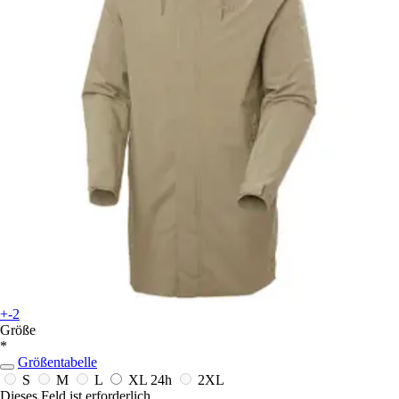
+-2
Größe
*
Größentabelle
S
M
L
XL
24h
2XL
Dieses Feld ist erforderlich