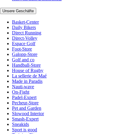
Unsere Geschäfte
Basket-Center
Daily Bikers
Direct Running
Direct-Volley
Espace Golf
Foot-Store
Galopp-Store
Golf and co
Handball-Store
House of Rugby
La sellerie de Maé
Made in Paradis
Nauti-wave
On-Fight
Padel-Expert
Pecheur-Store
Pet and Garden
Slowood Interior
Smash-Expert
Sneakids
Sport is good