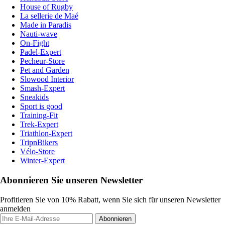
House of Rugby
La sellerie de Maé
Made in Paradis
Nauti-wave
On-Fight
Padel-Expert
Pecheur-Store
Pet and Garden
Slowood Interior
Smash-Expert
Sneakids
Sport is good
Training-Fit
Trek-Expert
Triathlon-Expert
TripnBikers
Vélo-Store
Winter-Expert
Abonnieren Sie unseren Newsletter
Profitieren Sie von 10% Rabatt, wenn Sie sich für unseren Newsletter
anmelden
Abonnieren