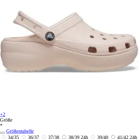
+2
Größe
*
Größentabelle
34/35
36/37
37/38
38/39
24h
39/40
41/42
24h