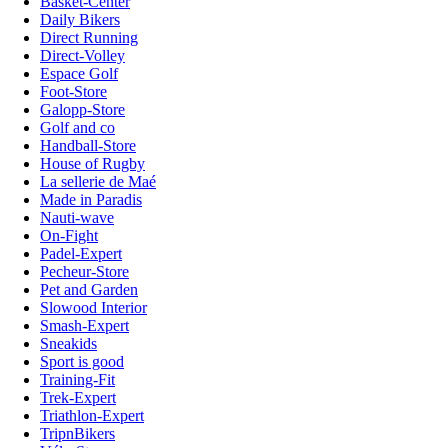
Basket-Center
Daily Bikers
Direct Running
Direct-Volley
Espace Golf
Foot-Store
Galopp-Store
Golf and co
Handball-Store
House of Rugby
La sellerie de Maé
Made in Paradis
Nauti-wave
On-Fight
Padel-Expert
Pecheur-Store
Pet and Garden
Slowood Interior
Smash-Expert
Sneakids
Sport is good
Training-Fit
Trek-Expert
Triathlon-Expert
TripnBikers