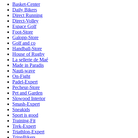
Basket-Center
Daily Bikers
Direct Running
Direct-Volley
Espace Golf
Foot-Store
Galopp-Store
Golf and co
Handball-Store
House of Rugby
La sellerie de Maé
Made in Paradis
Nauti-wave
On-Fight
Padel-Expert
Pecheur-Store
Pet and Garden
Slowood Interior
Smash-Expert
Sneakids
Sport is good
Training-Fit
Trek-Expert
Triathlon-Expert
TripnBikers