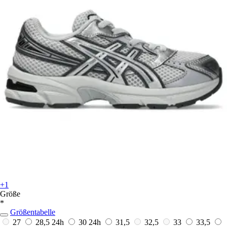
+1
Größe
*
Größentabelle
27
28,5
24h
30
24h
31,5
32,5
33
33,5