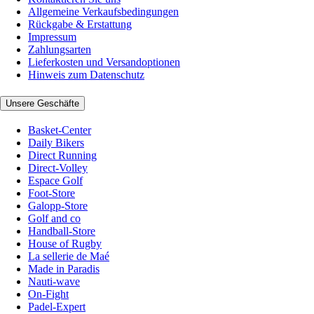
Allgemeine Verkaufsbedingungen
Rückgabe & Erstattung
Impressum
Zahlungsarten
Lieferkosten und Versandoptionen
Hinweis zum Datenschutz
Unsere Geschäfte
Basket-Center
Daily Bikers
Direct Running
Direct-Volley
Espace Golf
Foot-Store
Galopp-Store
Golf and co
Handball-Store
House of Rugby
La sellerie de Maé
Made in Paradis
Nauti-wave
On-Fight
Padel-Expert