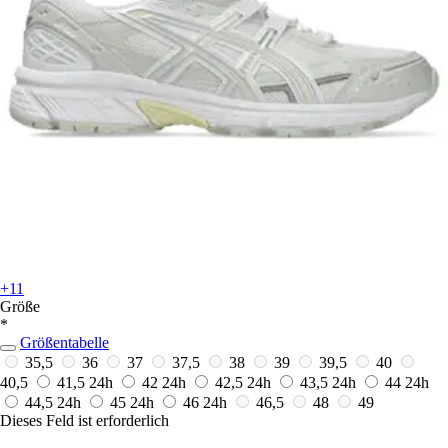
+11
Größe
*
Größentabelle
35,5
36
37
37,5
38
39
39,5
40
40,5
41,5
24h
42
24h
42,5
24h
43,5
24h
44
24h
44,5
24h
45
24h
46
24h
46,5
48
49
Dieses Feld ist erforderlich