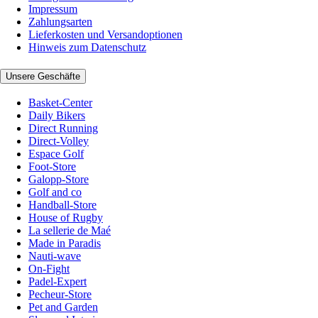
Impressum
Zahlungsarten
Lieferkosten und Versandoptionen
Hinweis zum Datenschutz
Unsere Geschäfte
Basket-Center
Daily Bikers
Direct Running
Direct-Volley
Espace Golf
Foot-Store
Galopp-Store
Golf and co
Handball-Store
House of Rugby
La sellerie de Maé
Made in Paradis
Nauti-wave
On-Fight
Padel-Expert
Pecheur-Store
Pet and Garden