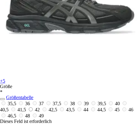
+5
Größe
*
Größentabelle
35,5
36
37
37,5
38
39
39,5
40
40,5
41,5
42
42,5
43,5
44
44,5
45
46
46,5
48
49
Dieses Feld ist erforderlich