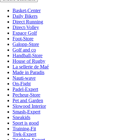
Basket-Center
Daily Bikers
Direct Running
Direct-Volley
Espace Golf
Foot-Store
Galopp-Store
Golf and co
Handball-Store
House of Rugby
La sellerie de Maé
Made in Paradis
Nauti-wave
On-Fight
Padel-Expert
Pecheur-Store
Pet and Garden
Slowood Interior
Smash-Expert
Sneakids
Sport is good
Training-Fit
Trek-Expert
Triathlon-Expert