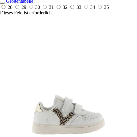
Größentabelle
28
29
30
31
32
33
34
35
Dieses Feld ist erforderlich