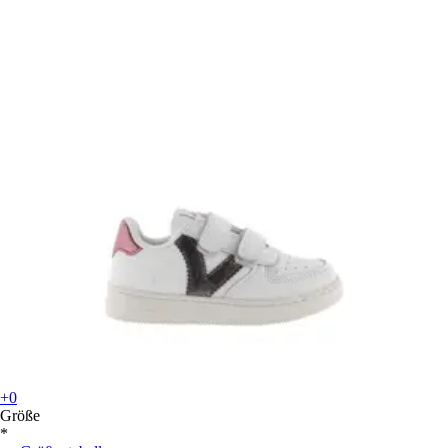
+0
Größe
*