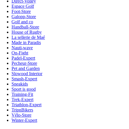
Direct-Volley
Espace Golf
Foot-Store
Galopp-Store
Golf and co
Handball-Store
House of Rugby
La sellerie de Maé
Made in Paradis
Nauti-wave
On-Fight
Padel-Expert
Pecheur-Store
Pet and Garden
Slowood Interior
Smash-Expert
Sneakids
Sport is good
Training-Fit
Trek-Expert
Triathlon-Expert
TripnBikers
Vélo-Store
Winter-Expert