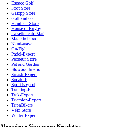
Espace Golf
Foot-Store
Galopp-Store
Golf and co
Handball-Store
House of Rugby
La sellerie de Maé
Made in Paradis
Nauti-wave
On-Fight
Padel-Expert
Pecheur-Store
Pet and Garden
Slowood Interior
Smash-Expert
Sneakids
Sport is good
Training-Fit
Trek-Expert
Triathlon-Expert
TripnBikers
Vélo-Store
Winter-Expert
Abonnieren Sie unseren Newsletter