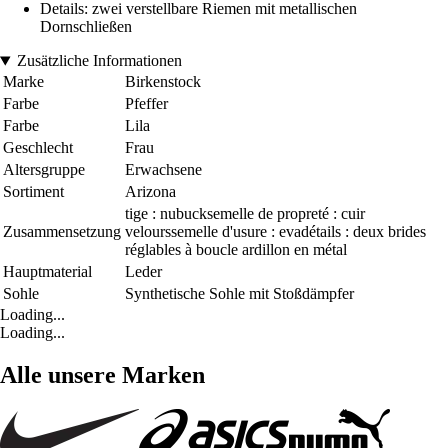
Details: zwei verstellbare Riemen mit metallischen
Dornschließen
Zusätzliche Informationen
Marke
Birkenstock
Farbe
Pfeffer
Farbe
Lila
Geschlecht
Frau
Altersgruppe
Erwachsene
Sortiment
Arizona
tige : nubucksemelle de propreté : cuir
Zusammensetzung
velourssemelle d'usure : evadétails : deux brides
réglables à boucle ardillon en métal
Hauptmaterial
Leder
Sohle
Synthetische Sohle mit Stoßdämpfer
Loading...
Loading...
Alle unsere Marken