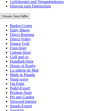
Lieferkosten und Versandoptionen
Hinweis zum Datenschutz
Unsere Geschäfte
Basket-Center
Daily Bikers
Direct Running
Direct-Volley
Espace Golf
Foot-Store
Galopp-Store
Golf and co
Handball-Store
House of Rugby
La sellerie de Maé
Made in Paradis
Nauti-wave
On-Fight
Padel-Expert
Pecheur-Store
Pet and Garden
Slowood Interior
Smash-Expert
Sneakids