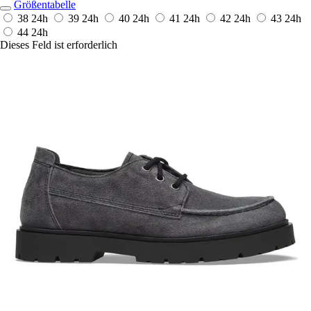
Größentabelle
38
24h
39
24h
40
24h
41
24h
42
24h
43
24h
44
24h
Dieses Feld ist erforderlich