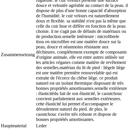
rugueuse. le cuir velours présente une surface
douce et veloutée agréable au contact de la peau. il
dispose de plus d'une bonne capacité d'absorption
de l'humidité. le cuir velours est naturellement
doux et flexible. sa stabilité n'est pas la même que
celle du cuir lisse et diffère en fonction de la peau
choisie. il ne s'agit pas de défauts de matériaux ou
de production.semelle intérieure : microfibrele
tissu en microfibre est une matière douce sur la
peau, douce et néanmoins résistante aux
déchirures. complètement exempte de composants
Zusammensetzung
d'origine animale, elle est entre autres utilisée sur
les articles véganes comme matière de revêtement
des semelles.matériau du lit de pied : liègele liège
est une matière première renouvelable qui est
extraite de l'écorce du chêne liège. ce produit
naturel est un isolant thermique disposant de très
bonnes propriétés amortissantes.semelle extérieure
: élasticitédu fait de son élasticité, le caoutchouc
convient parfaitement aux semelles extérieures.
cette élasticité lui permet d'accompagner le
déroulement naturel du pied. de plus, le
caoutchouc s'avère très robuste et dispose de
bonnes propriétés amortissantes.
Hauptmaterial
Leder