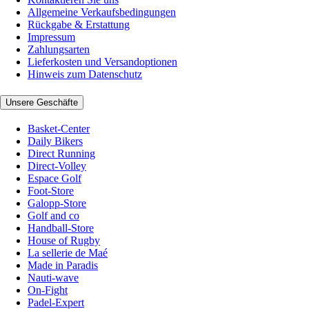
Allgemeine Verkaufsbedingungen
Rückgabe & Erstattung
Impressum
Zahlungsarten
Lieferkosten und Versandoptionen
Hinweis zum Datenschutz
Unsere Geschäfte
Basket-Center
Daily Bikers
Direct Running
Direct-Volley
Espace Golf
Foot-Store
Galopp-Store
Golf and co
Handball-Store
House of Rugby
La sellerie de Maé
Made in Paradis
Nauti-wave
On-Fight
Padel-Expert