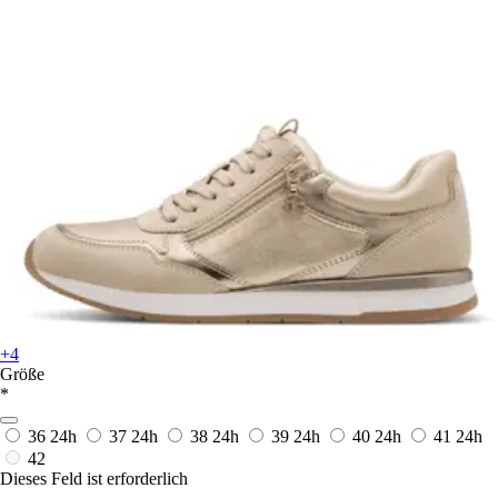
+4
Größe
*
36
24h
37
24h
38
24h
39
24h
40
24h
41
24h
42
Dieses Feld ist erforderlich