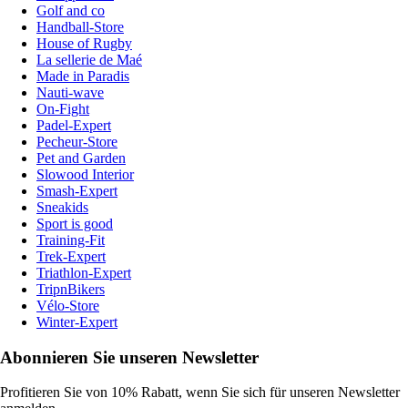
Golf and co
Handball-Store
House of Rugby
La sellerie de Maé
Made in Paradis
Nauti-wave
On-Fight
Padel-Expert
Pecheur-Store
Pet and Garden
Slowood Interior
Smash-Expert
Sneakids
Sport is good
Training-Fit
Trek-Expert
Triathlon-Expert
TripnBikers
Vélo-Store
Winter-Expert
Abonnieren Sie unseren Newsletter
Profitieren Sie von 10% Rabatt, wenn Sie sich für unseren Newsletter