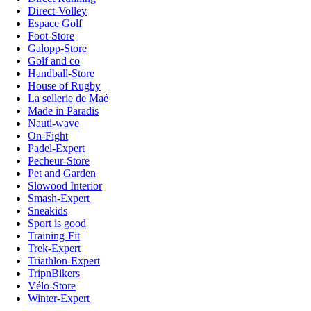
Direct-Volley
Espace Golf
Foot-Store
Galopp-Store
Golf and co
Handball-Store
House of Rugby
La sellerie de Maé
Made in Paradis
Nauti-wave
On-Fight
Padel-Expert
Pecheur-Store
Pet and Garden
Slowood Interior
Smash-Expert
Sneakids
Sport is good
Training-Fit
Trek-Expert
Triathlon-Expert
TripnBikers
Vélo-Store
Winter-Expert