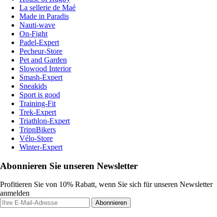
La sellerie de Maé
Made in Paradis
Nauti-wave
On-Fight
Padel-Expert
Pecheur-Store
Pet and Garden
Slowood Interior
Smash-Expert
Sneakids
Sport is good
Training-Fit
Trek-Expert
Triathlon-Expert
TripnBikers
Vélo-Store
Winter-Expert
Abonnieren Sie unseren Newsletter
Profitieren Sie von 10% Rabatt, wenn Sie sich für unseren Newsletter
anmelden
Abonnieren