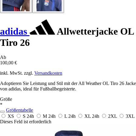
adidas
Allwetterjacke OL
Tiro 26
Ab
100,00 €
inkl. MwSt. zzgl.
Versandkosten
Adoptieren Sie Leistung und Stil mit der All Weather OL Tiro 26 Jacke
von adidas, ideal für Fußballbegeisterte.
Größe
*
Größentabelle
XS
S
24h
M
24h
L
24h
XL
24h
2XL
3XL
Dieses Feld ist erforderlich