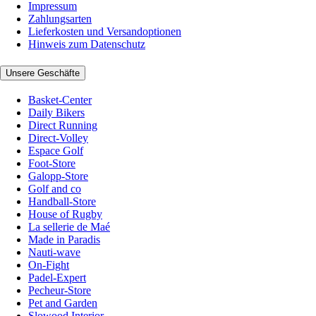
Impressum
Zahlungsarten
Lieferkosten und Versandoptionen
Hinweis zum Datenschutz
Unsere Geschäfte
Basket-Center
Daily Bikers
Direct Running
Direct-Volley
Espace Golf
Foot-Store
Galopp-Store
Golf and co
Handball-Store
House of Rugby
La sellerie de Maé
Made in Paradis
Nauti-wave
On-Fight
Padel-Expert
Pecheur-Store
Pet and Garden
Slowood Interior