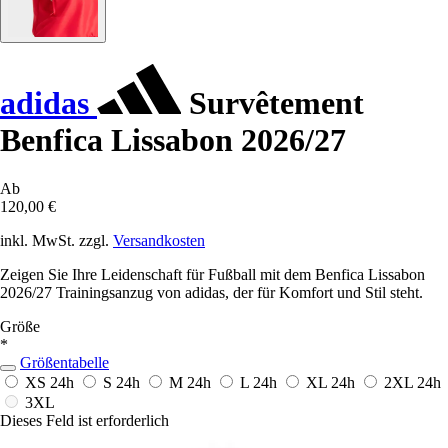
adidas
Survêtement
Benfica Lissabon 2026/27
Ab
120,00 €
inkl. MwSt. zzgl.
Versandkosten
Zeigen Sie Ihre Leidenschaft für Fußball mit dem Benfica Lissabon
2026/27 Trainingsanzug von adidas, der für Komfort und Stil steht.
Größe
*
Größentabelle
XS
24h
S
24h
M
24h
L
24h
XL
24h
2XL
24h
3XL
Dieses Feld ist erforderlich