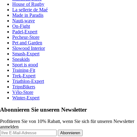
House of Rugby
La sellerie de Maé
Made in Paradis
Nauti-wave
On-Fight
Padel-Expert
Pecheur-Store
Pet and Garden
Slowood Interior
Smash-Expert
Sneakids
Sport is good
Training-Fit
Trek-Expert
Triathlon-Expert
TripnBikers
Vélo-Store
Winter-Expert
Abonnieren Sie unseren Newsletter
Profitieren Sie von 10% Rabatt, wenn Sie sich für unseren Newsletter
anmelden
Abonnieren