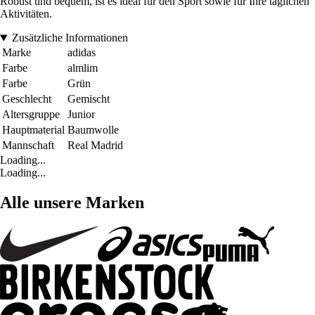
Robust und bequem, ist es ideal für den Sport sowie für Ihre täglichen
Aktivitäten.
Zusätzliche Informationen
Marke
adidas
Farbe
almlim
Farbe
Grün
Geschlecht
Gemischt
Altersgruppe
Junior
Hauptmaterial
Baumwolle
Mannschaft
Real Madrid
Loading...
Loading...
Alle unsere Marken