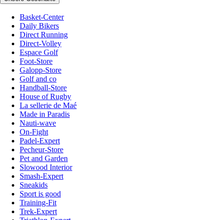
Basket-Center
Daily Bikers
Direct Running
Direct-Volley
Espace Golf
Foot-Store
Galopp-Store
Golf and co
Handball-Store
House of Rugby
La sellerie de Maé
Made in Paradis
Nauti-wave
On-Fight
Padel-Expert
Pecheur-Store
Pet and Garden
Slowood Interior
Smash-Expert
Sneakids
Sport is good
Training-Fit
Trek-Expert