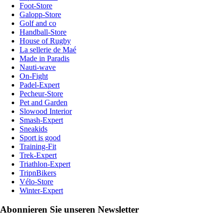
Foot-Store
Galopp-Store
Golf and co
Handball-Store
House of Rugby
La sellerie de Maé
Made in Paradis
Nauti-wave
On-Fight
Padel-Expert
Pecheur-Store
Pet and Garden
Slowood Interior
Smash-Expert
Sneakids
Sport is good
Training-Fit
Trek-Expert
Triathlon-Expert
TripnBikers
Vélo-Store
Winter-Expert
Abonnieren Sie unseren Newsletter