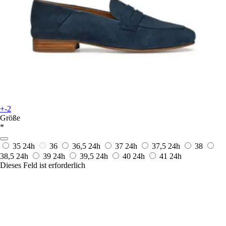
+-2
Größe
*
35
24h
36
36,5
24h
37
24h
37,5
24h
38
38,5
24h
39
24h
39,5
24h
40
24h
41
24h
Dieses Feld ist erforderlich