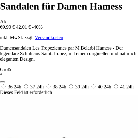
Sandalen für Damen Hamess
Ab
69,90 €
42,01 €
-40%
inkl. MwSt. zzgl.
Versandkosten
Damensandalen Les Tropeziennes par M.Belarbi Hamess - Der
legendäre Schuh aus Saint-Tropez, mit einem originellen und natürlich
eleganten Design.
Größe
*
36
24h
37
24h
38
24h
39
24h
40
24h
41
24h
Dieses Feld ist erforderlich