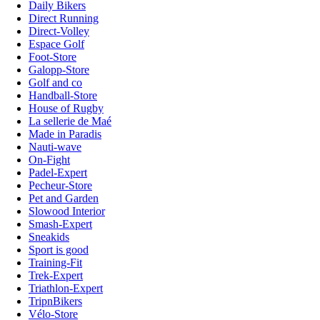
Daily Bikers
Direct Running
Direct-Volley
Espace Golf
Foot-Store
Galopp-Store
Golf and co
Handball-Store
House of Rugby
La sellerie de Maé
Made in Paradis
Nauti-wave
On-Fight
Padel-Expert
Pecheur-Store
Pet and Garden
Slowood Interior
Smash-Expert
Sneakids
Sport is good
Training-Fit
Trek-Expert
Triathlon-Expert
TripnBikers
Vélo-Store