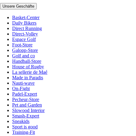
Unsere Geschäfte
Basket-Center
Daily Bikers
Direct Running
Direct-Volley
Espace Golf
Foot-Store
Galopp-Store
Golf and co
Handball-Store
House of Rugby
La sellerie de Maé
Made in Paradis
Nauti-wave
On-Fight
Padel-Expert
Pecheur-Store
Pet and Garden
Slowood Interior
Smash-Expert
Sneakids
Sport is good
Training-Fit