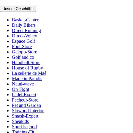
Unsere Geschäfte
Basket-Center
Daily Bikers
Direct Running
Direct-Volley
Espace Golf
Foot-Store
Galopp-Store
Golf and co
Handball-Store
House of Rugby
La sellerie de Maé
Made in Paradis
Nauti-wave
On-Fight
Padel-Expert
Pecheur-Store
Pet and Garden
Slowood Interior
Smash-Expert
Sneakids
Sport is good
Training-Fit