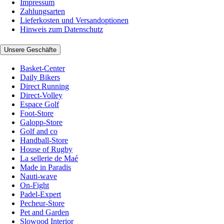
Impressum
Zahlungsarten
Lieferkosten und Versandoptionen
Hinweis zum Datenschutz
Unsere Geschäfte
Basket-Center
Daily Bikers
Direct Running
Direct-Volley
Espace Golf
Foot-Store
Galopp-Store
Golf and co
Handball-Store
House of Rugby
La sellerie de Maé
Made in Paradis
Nauti-wave
On-Fight
Padel-Expert
Pecheur-Store
Pet and Garden
Slowood Interior