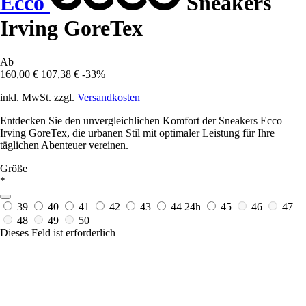
Ecco
Sneakers
Irving GoreTex
Ab
160,00 €
107,38 €
-33%
inkl. MwSt. zzgl.
Versandkosten
Entdecken Sie den unvergleichlichen Komfort der Sneakers Ecco
Irving GoreTex, die urbanen Stil mit optimaler Leistung für Ihre
täglichen Abenteuer vereinen.
Größe
*
39
40
41
42
43
44
24h
45
46
47
48
49
50
Dieses Feld ist erforderlich