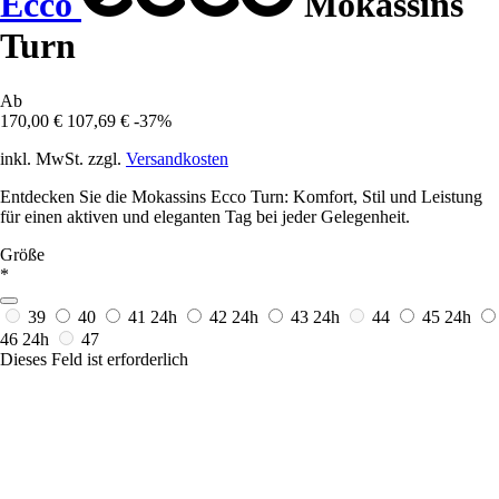
Ecco
Mokassins
Turn
Ab
170,00 €
107,69 €
-37%
inkl. MwSt. zzgl.
Versandkosten
Entdecken Sie die Mokassins Ecco Turn: Komfort, Stil und Leistung
für einen aktiven und eleganten Tag bei jeder Gelegenheit.
Größe
*
39
40
41
24h
42
24h
43
24h
44
45
24h
46
24h
47
Dieses Feld ist erforderlich