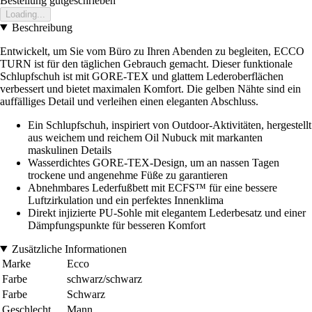
Bestellung gutgeschrieben
Loading...
Beschreibung
Entwickelt, um Sie vom Büro zu Ihren Abenden zu begleiten, ECCO
TURN ist für den täglichen Gebrauch gemacht. Dieser funktionale
Schlupfschuh ist mit GORE-TEX und glattem Lederoberflächen
verbessert und bietet maximalen Komfort. Die gelben Nähte sind ein
auffälliges Detail und verleihen einen eleganten Abschluss.
Ein Schlupfschuh, inspiriert von Outdoor-Aktivitäten, hergestellt
aus weichem und reichem Oil Nubuck mit markanten
maskulinen Details
Wasserdichtes GORE-TEX-Design, um an nassen Tagen
trockene und angenehme Füße zu garantieren
Abnehmbares Lederfußbett mit ECFS™ für eine bessere
Luftzirkulation und ein perfektes Innenklima
Direkt injizierte PU-Sohle mit elegantem Lederbesatz und einer
Dämpfungspunkte für besseren Komfort
Zusätzliche Informationen
Marke
Ecco
Farbe
schwarz/schwarz
Farbe
Schwarz
Geschlecht
Mann