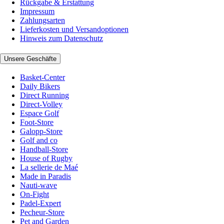
Rückgabe & Erstattung
Impressum
Zahlungsarten
Lieferkosten und Versandoptionen
Hinweis zum Datenschutz
Unsere Geschäfte
Basket-Center
Daily Bikers
Direct Running
Direct-Volley
Espace Golf
Foot-Store
Galopp-Store
Golf and co
Handball-Store
House of Rugby
La sellerie de Maé
Made in Paradis
Nauti-wave
On-Fight
Padel-Expert
Pecheur-Store
Pet and Garden