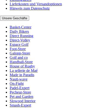
Lieferkosten und Versandoptionen
Hinweis zum Datenschutz
Unsere Geschäfte
Basket-Center
Daily Bikers
Direct Running
Direct-Volley
Espace Golf
Foot-Store
Galopp-Store
Golf and co
Handball-Store
House of Rugby
La sellerie de Maé
Made in Paradis
Nauti-wave
On-Fight
Padel-Expert
Pecheur-Store
Pet and Garden
Slowood Interior
Smash-Expert