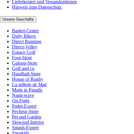
Lieferkosten und Versandoptionen
Hinweis zum Datenschutz
Unsere Geschäfte
Basket-Center
Daily Bikers
Direct Running
Direct-Volley
Espace Golf
Foot-Store
Galopp-Store
Golf and co
Handball-Store
House of Rugby
La sellerie de Maé
Made in Paradis
Nauti-wave
On-Fight
Padel-Expert
Pecheur-Store
Pet and Garden
Slowood Interior
Smash-Expert
Sneakids