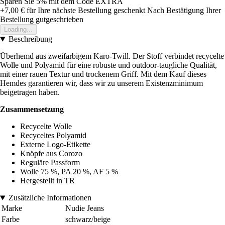
Sparen Sie 5%
mit dem Code
EXTRA
+7,00 €
für Ihre nächste Bestellung geschenkt
Nach Bestätigung Ihrer
Bestellung gutgeschrieben
Loading...
Beschreibung
Überhemd aus zweifarbigem Karo-Twill. Der Stoff verbindet recycelte
Wolle und Polyamid für eine robuste und outdoor-taugliche Qualität,
mit einer rauen Textur und trockenem Griff. Mit dem Kauf dieses
Hemdes garantieren wir, dass wir zu unserem Existenzminimum
beigetragen haben.
Zusammensetzung
Recycelte Wolle
Recyceltes Polyamid
Externe Logo-Etikette
Knöpfe aus Corozo
Reguläre Passform
Wolle 75 %, PA 20 %, AF 5 %
Hergestellt in TR
Zusätzliche Informationen
Marke
Nudie Jeans
Farbe
schwarz/beige