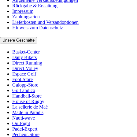
Allgemeine Verkaufsbedingungen
Rückgabe & Erstattung
Impressum
Zahlungsarten
Lieferkosten und Versandoptionen
Hinweis zum Datenschutz
Unsere Geschäfte
Basket-Center
Daily Bikers
Direct Running
Direct-Volley
Espace Golf
Foot-Store
Galopp-Store
Golf and co
Handball-Store
House of Rugby
La sellerie de Maé
Made in Paradis
Nauti-wave
On-Fight
Padel-Expert
Pecheur-Store