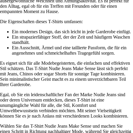
außergewöhnliche Weichheit und Atmungsaktivität. Es ist perfekt für
den Alltag, egal ob für ein Treffen mit Freunden oder für einen
entspannten Moment zu Hause.
Die Eigenschaften dieses T-Shirts umfassen:
Ein modernes Design, das sich leicht in jede Garderobe einfügt.
Ein strapazierfähiger Stoff, der der Zeit und häufigem Waschen
standhält.
Ein Ausschnitt, Ärmel und eine taillierte Passform, die für ein
angenehmes und schmeichelhaftes Tragegefühl sorgen.
Es eignet sich für alle Modebegeisterten, die einfachen und effektiven
Stil schätzen. Das T-Shirt Nudie Jeans Make Sense lässt sich perfekt
mit Jeans, Chinos oder sogar Shorts für sonnige Tage kombinieren.
Sein minimalistischer Geist macht es zu einem unverzichtbaren Teil
Ihrer Garderobe.
Egal, ob Sie ein leidenschaftlicher Fan der Marke Nudie Jeans sind
oder deren Universum entdecken, dieses T-Shirt ist eine
unumgängliche Wahl für alle, die Stil, Komfort und
Umweltbewusstsein verbinden möchten. Mit seiner Vielseitigkeit
können Sie es je nach Anlass mit verschiedenen Looks kombinieren.
Wählen Sie das T-Shirt Nudie Jeans Make Sense und machen Sie
einen Schritt in Richtung nachhaltiger Mode, während Sie gleichzeitig